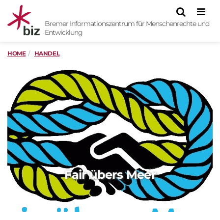
Men
Bremer Informationszentrum für Menschenrechte und
Entwicklung
HOME
HANDEL
Fair übers Meer