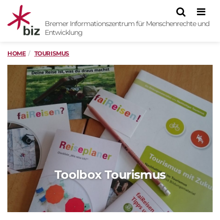
Men
Bremer Informationszentrum für Menschenrechte und
Entwicklung
HOME
TOURISMUS
Toolbox Tourismus